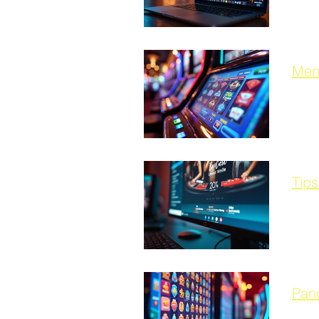
lebih
Slot 
taruh
alasa
dari 
undian b
memil
langkah-l
membe
bermain
menge
Kamis
menyen
Pastikan
Indon
bisa me
gangg
jadwa
situs 
Anda n
lain 
dana 
terba
membe
mengg
game y
Bonus
Platf
dan a
pergi
Responsif Pilih situs yang menyediakan layanan pelanggan 2
taruha
loyal
Pelanggan 24 Jam Jika ada ma
situs 
lengk
email, ata
spin 
berba
Saatn
layan
dan m
Berma
dari p
Manfaatkan Fitur Bonus Ba
taruh
cara 
Royal
Salah
akses
adil 
kesem
Royal
strat
royal
perma
Anda 
Anda 
slot 
menaw
Janga
trans
menco
dibic
keama
keber
kenya
menda
promo
Indon
slot o
Kemen
Pahami Aturan dan P
alasan 
Semog
perma
pandu
menin
lebih
payta
denga
selal
onlin
hingg
onlin
fitur umum 
batas
Tips
situs ini san
sukse
alter
yang 
diran
membentuk k
teren
Anda 
merug
tahu,
pemai
dalam jumlah ter
Memil
terpe
Terjamin Data dan transaksi Anda dilindungi dengan teknologi enkrips
Kunjungi S
lupa 
menja
saldo taruhan. Multiplier
saat 
untuk m
dengan 
secar
Anda 
menaw
Bonus Game Mini game khusus yang membe
menye
perse
bonus
resmi
tips 
denga
meman
menem
lebih baik. Ber
Layanan Pelanggan 
komun
pelan
signi
Terpe
memua
Denga
terper
saat b
juga 
memba
Indon
sebag
sudah
Royal
dingi
Lisensi Resmi Pastikan bandar slot memiliki lis
berma
Cara 
Pand
menan
semak
adala
tanda 
memba
Berik
Link Alternatif 
Promosi Menarik RoyaleInfinity rut
Anda 
reput
Janga
Berma
olahraga: Da