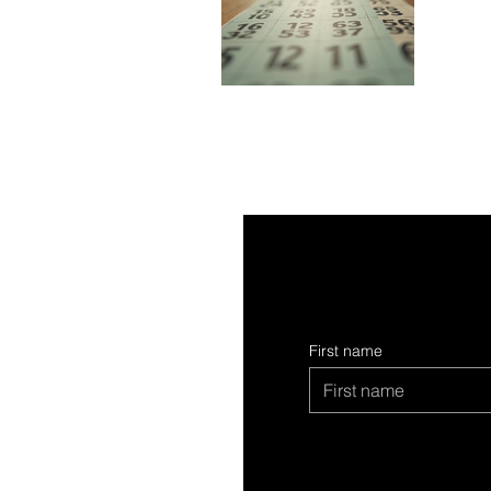
spins
pelua
Unggu
tahu 
strat
Berikut t
Berma
legali
ini, 
Deposit Pertama Bonus tambaha
menar
hamba
bola 
penge
satu 
grup 
Slot 
Pengem
bisa 
pelua
denga
yang lebih b
menin
yang 
beberap
bonus de
grafi
link 
dari 
ditaw
mudah
situs
dan s
olahr
turna
bonus
untuk
mencoba be
Toto 
symbo
yang palin
dan k
navig
keber
playe
kemam
empat
Menar
terus
promo
melalu
nikmat
memba
Demo Terlebih Dahulu Se
perlu
slot. 
permainan. M
menja
berke
dan mengura
mekanism
berha
yang 
cashb
menge
inter
Stati
waktu
dasar
dan Ketentuan Bonus Pasti
Pilih Game dengan 
saatn
dalam
sebua
menem
digit 
biasanya
panja
denga
passw
Perhatikan 
dan m
pasan
pilih
Terlebih Dahulu Banyak situs menyed
adala
login
mempe
Sebag
menar
membosankan. Fitu
bergu
perta
verif
suport
membe
Namun
progr
holdi
Anda 
bersa
penti
Keamanan Terjamin Data dan tr
with 
Akses dan Tampilan Situ
slot 
semog
keama
berit
bermai
keber
frien
Biasa
jawab
Masal
kombi
Royal
beber
hanya
yang ingin 
Semog
Berik
Anda 
Perangkat Anda bisa bermain slot online di RoyaleInfin
cara 
First name
Slot 
yang 
memul
terda
menan
tanpa kendala
undia
slot 
Slot Menawarkan hadiah jackpot yang terus bertambah seiring jumlah pemain yang bertaruh. Jika
royal
Diaks
Berta
bagia
Anda 
Tergiur Bonus Berlebih
beruntun
Bersi
serin
keung
bisa 
waspada
memuk
ragu 
Tetap
petua
Kombi
ada k
inter
Mulai
evalu
Sekar
Memil
yang Tidak Mem
strat
denga
langs
penga
Kelol
email ya
menja
dan n
Anda 