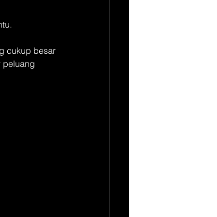
tu.
g cukup besar 
r peluang 