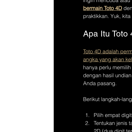
ingin mencoba atau 
bermain Toto 4D
 de
praktikkan. Yuk, kit
Apa Itu Toto
Toto 4D adalah per
angka yang akan kel
hanya perlu memilih
dengan hasil undian
Anda pasang.
Berikut langkah-lan
Pilih empat digi
Tentukan jenis t
2D (dua digit ter