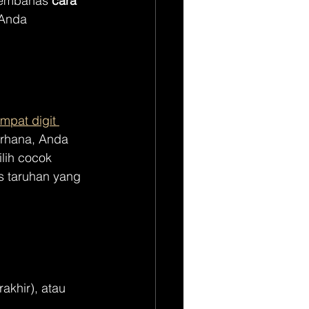
membahas 
cara 
 Anda 
pat digit 
rhana, Anda 
lih cocok 
s taruhan yang 
akhir), atau 