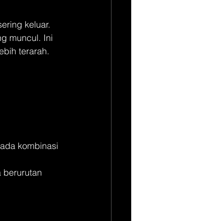
ering keluar. 
g muncul. Ini 
bih terarah.
ada kombinasi 
 berurutan 