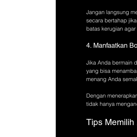
Jangan langsung mem
secara bertahap jika
batas kerugian agar
4. Manfaatkan B
Jika Anda bermain d
yang bisa menambah
menang Anda semak
Dengan menerapkan s
tidak hanya mengan
Tips Memilih