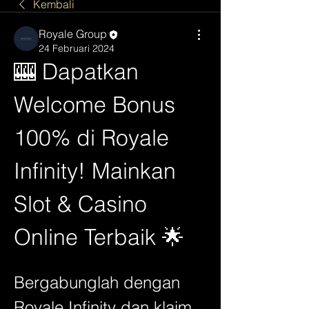
Kembali
Royale Group
24 Februari 2024
🎰 Dapatkan 
Welcome Bonus 
100% di Royale 
Infinity! Mainkan 
Slot & Casino 
Online Terbaik 🌟
Bergabunglah dengan 
Royale Infinity dan klaim 