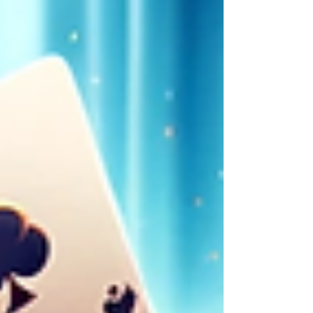
Temukan pengalaman bermain Roulette online
terbaik hanya di ROYALE INFINITY, situs casino
online terpercaya di Indonesia. Nikma