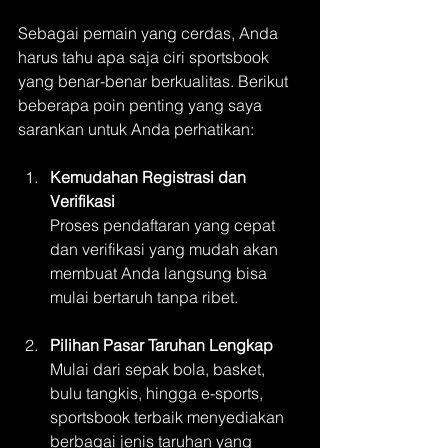
Sebagai pemain yang cerdas, Anda 
harus tahu apa saja ciri sportsbook 
yang benar-benar berkualitas. Berikut 
beberapa poin penting yang saya 
sarankan untuk Anda perhatikan:
Kemudahan Registrasi dan 
Verifikasi
Proses pendaftaran yang cepat 
dan verifikasi yang mudah akan 
membuat Anda langsung bisa 
mulai bertaruh tanpa ribet.
Pilihan Pasar Taruhan Lengkap
Mulai dari sepak bola, basket, 
bulu tangkis, hingga e-sports, 
sportsbook terbaik menyediakan 
berbagai jenis taruhan yang 