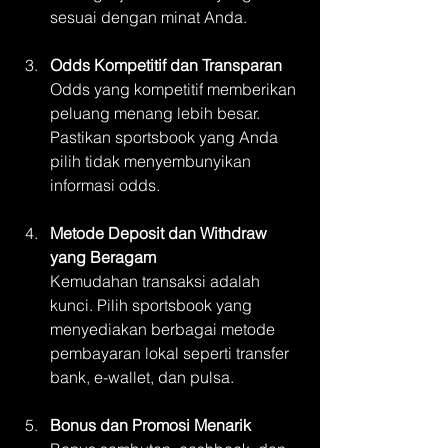
sesuai dengan minat Anda.
Odds Kompetitif dan Transparan
Odds yang kompetitif memberikan 
peluang menang lebih besar. 
Pastikan sportsbook yang Anda 
pilih tidak menyembunyikan 
informasi odds.
Metode Deposit dan Withdraw 
yang Beragam
Kemudahan transaksi adalah 
kunci. Pilih sportsbook yang 
menyediakan berbagai metode 
pembayaran lokal seperti transfer 
bank, e-wallet, dan pulsa.
Bonus dan Promosi Menarik