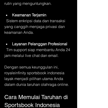
rutin yang menguntungkan.
Keamanan Terjamin
  Sistem enkripsi data dan transaksi 
yang canggih menjaga privasi dan 
keamanan Anda.
Layanan Pelanggan Profesional
  Tim support siap membantu Anda 24 
jam melalui live chat dan email.
Dengan semua keunggulan ini, 
royaleinfinity sportsbook indonesia 
layak menjadi pilihan utama Anda 
dalam dunia taruhan olahraga online.
Cara Memulai Taruhan di 
Sportsbook Indonesia 