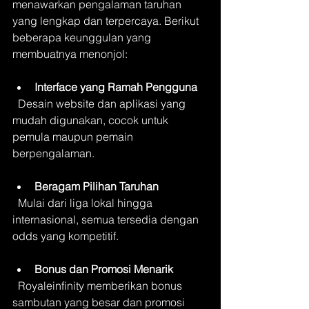
menawarkan pengalaman taruhan 
yang lengkap dan terpercaya. Berikut 
beberapa keunggulan yang 
membuatnya menonjol:
Interface yang Ramah Pengguna
  Desain website dan aplikasi yang 
mudah digunakan, cocok untuk 
pemula maupun pemain 
berpengalaman.
Beragam Pilihan Taruhan
  Mulai dari liga lokal hingga 
internasional, semua tersedia dengan 
odds yang kompetitif.
Bonus dan Promosi Menarik
  Royaleinfinity memberikan bonus 
sambutan yang besar dan promosi 