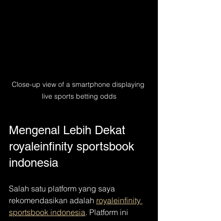
Close-up view of a smartphone displaying 
live sports betting odds
Mengenal Lebih Dekat 
royaleinfinity sportsbook 
indonesia
Salah satu platform yang saya 
rekomendasikan adalah 
royaleinfinity 
sportsbook indonesia
. Platform ini 