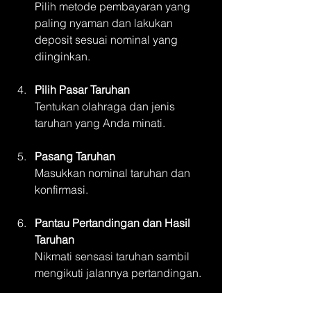
Pilih metode pembayaran yang 
paling nyaman dan lakukan 
deposit sesuai nominal yang 
diinginkan.
Pilih Pasar Taruhan
Tentukan olahraga dan jenis 
taruhan yang Anda minati.
Pasang Taruhan
Masukkan nominal taruhan dan 
konfirmasi.
Pantau Pertandingan dan Hasil 
Taruhan
Nikmati sensasi taruhan sambil 
mengikuti jalannya pertandingan.
Withdraw Kemenangan