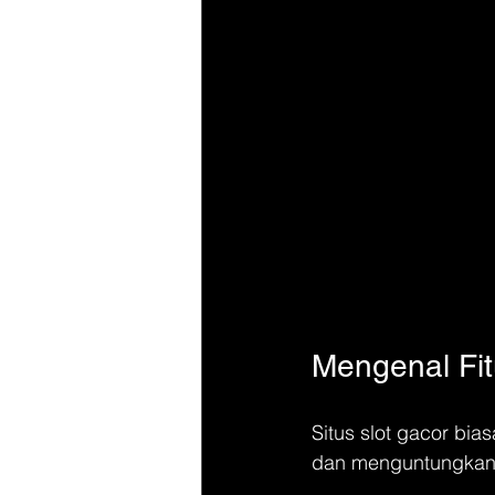
Mengenal Fit
Situs slot gacor bi
dan menguntungkan,