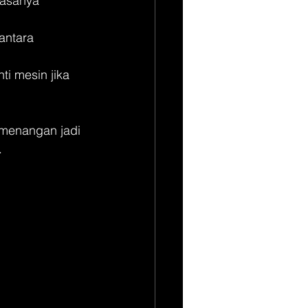
iasanya 
antara 
i mesin jika 
emenangan jadi 
.