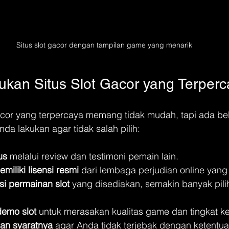
Situs slot gacor dengan tampilan game yang menarik
kan Situs Slot Gacor yang Terperc
gacor yang terpercaya memang tidak mudah, tapi ada b
da lakukan agar tidak salah pilih:
us
 melalui review dan testimoni pemain lain.
emiliki lisensi resmi
 dari lembaga perjudian online yang 
si permainan slot
 yang disediakan, semakin banyak pil
emo slot
 untuk merasakan kualitas game dan tingkat 
an syaratnya
 agar Anda tidak terjebak dengan ketentu