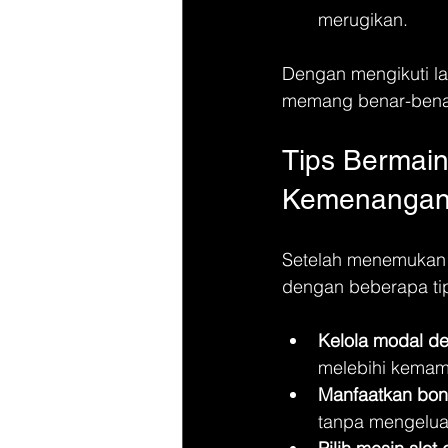
merugikan.
Dengan mengikuti lan
memang benar-benar
Tips Bermain
Kemenanga
Setelah menemukan 
dengan beberapa tip
Kelola modal de
melebihi kema
Manfaatkan bonu
tanpa mengelua