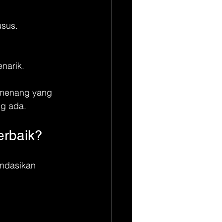
usus.
.
narik.
 menang yang 
ng ada.
erbaik?
endasikan 