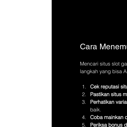
Cara Menemu
Mencari situs slot 
langkah yang bisa An
Cek reputasi sit
Pastikan situs m
Perhatikan varia
baik.
Coba mainkan d
Periksa bonus d