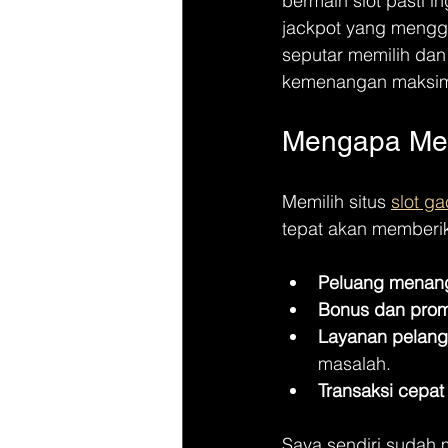
bermain slot pasti 
jackpot yang menggiu
seputar memilih dan 
kemenangan maksim
Mengapa Memi
Memilih situs 
slot ga
tepat akan memberi
Peluang menang 
Bonus dan prom
Layanan pelang
masalah.
Transaksi cepa
Saya sendiri sudah 