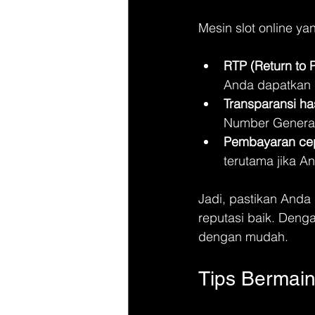
Mesin slot online y
RTP (Return to P
Anda dapatkan 
Transparansi has
Number Generato
Pembayaran ce
terutama jika 
Jadi, pastikan Anda
reputasi baik. Deng
dengan mudah.
Tips Bermai