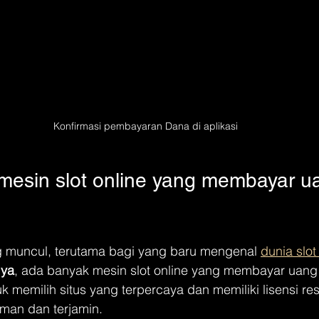
Konfirmasi pembayaran Dana di aplikasi
esin slot online yang membayar u
ng muncul, terutama bagi yang baru mengenal 
dunia slot
 
ya
, ada banyak mesin slot online yang membayar uang
 memilih situs yang terpercaya dan memiliki lisensi re
an dan terjamin.