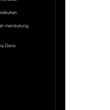
elakukan 
udah mendukung 
via Dana 