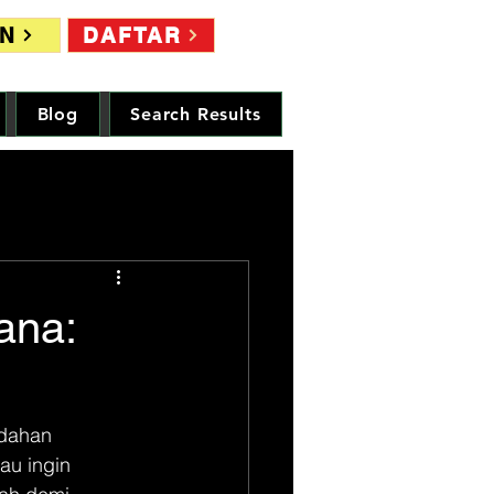
IN
DAFTAR
Blog
Search Results
ana:
udahan 
tau ingin 