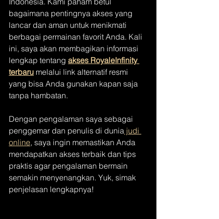
Indonesia. Kami paham betul 
bagaimana pentingnya akses yang 
lancar dan aman untuk menikmati 
berbagai permainan favorit Anda. Kali 
ini, saya akan membagikan informasi 
lengkap tentang 
akses RoyaleInfinity 
terbaru
 melalui link alternatif resmi 
yang bisa Anda gunakan kapan saja 
tanpa hambatan.
Dengan pengalaman saya sebagai 
penggemar dan penulis di dunia
 judi 
online
, saya ingin memastikan Anda 
mendapatkan akses terbaik dan tips 
praktis agar pengalaman bermain 
semakin menyenangkan. Yuk, simak 
penjelasan lengkapnya!