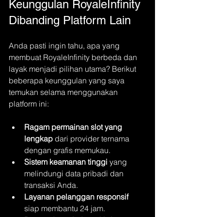
Keunggulan RoyaleInfinity 
Dibanding Platform Lain
Anda pasti ingin tahu, apa yang 
membuat RoyaleInfinity berbeda dan 
layak menjadi pilihan utama? Berikut 
beberapa keunggulan yang saya 
temukan selama menggunakan 
platform ini:
Ragam permainan slot yang 
lengkap
 dari provider ternama 
dengan grafis memukau.
Sistem keamanan tinggi
 yang 
melindungi data pribadi dan 
transaksi Anda.
Layanan pelanggan responsif
siap membantu 24 jam.