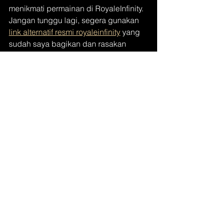
menikmati permainan di RoyaleInfinity. 
Jangan tunggu lagi, segera gunakan 
link alternatif resmi royaleinfinity
 yang 
sudah saya bagikan dan rasakan 
sensasi bermain slot terbaik dengan 
berbagai keuntungan menarik.
Ingat, kunci sukses bermain judi online 
adalah akses yang lancar, strategi 
yang tepat, dan pengelolaan modal 
yang bijak. Kami yakin dengan 
informasi ini, Anda bisa mendapatkan 
pengalaman bermain yang 
menyenangkan dan menguntungkan.
Selamat mencoba dan semoga 
keberuntungan selalu menyertai Anda!